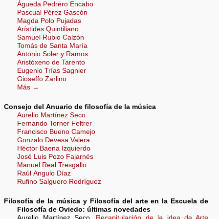
Águeda Pedrero Encabo
Pascual Pérez Gascón
Magda Polo Pujadas
Arístides Quintiliano
Samuel Rubio Calzón
Tomás de Santa María
Antonio Soler y Ramos
Aristóxeno de Tarento
Eugenio Trías Sagnier
Gioseffo Zarlino
Más →
Consejo del Anuario de filosofía de la música
Aurelio Martínez Seco
Fernando Torner Feltrer
Francisco Bueno Camejo
Gonzalo Devesa Valera
Héctor Baena Izquierdo
José Luis Pozo Fajarnés
Manuel Real Tresgallo
Raúl Angulo Díaz
Rufino Salguero Rodríguez
Filosofía de la música y Filosofía del arte en la Escuela de
Filosofía de Oviedo: últimas novedades
Aurelio Martínez Seco,
Recapitulación de la idea de Arte