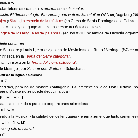
musical».
colai Tetens en cuanto a
expresión de sentimientos
.
ische Phänomenologie. Ein Vortrag und weitere Materialien
(Wißner, Augsburg 20
aje»
y
&laqo;La esencia de la música»
(en Curso de Santo Domingo de la Calzada,
no: Música y Lenguaje analizadas desde la Lógica de clases.
lógica de los lenguajes de palabras»
(en los XVIII Encuentros de Filosofía organ
lutio poetarum
.
e Saussure y Louis Hjelmslev; e idea de Movimiento de Rudolf Meringer (
Wörter 
intrínseca en la
Teoría del cierre categorial
.
ía intrínseca en la
Teoría del cierre categorial
.
e Meringer, por
Sachen und Wörter
de Schuchardt.
tir de la lógica de clases:
K ≠ ∅.
ercedidas, pero no de manera contingente. La intersección -dice Don Gustavo- n
aje o Música no se puede deducir la otra».
= K = M = M ⸦ L.
rales del sonido a partir de proporciones aritméticas.
K = L ⸦ M.
tido a la Música, y la calidad de los lenguajes vienen a ser el que tanto canten es
M ⊂ L) = (L ⊂ M).
 lenguaje universal
.
= ∅.