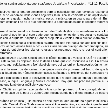
de los sentimientos»
(
Luego, cuadernos de crítica e investigación
, nº 11-12, Facul
á destruyendo la idea de sentimiento pero te está diciendo que hay unas reson
 si no vienen de instituciones objetivas, la música se convierte en un adjetivo d
orante le gusta mucho la música; escucha música en su cuarto para dormir. En 
ara estudiar. Eso es lo que defendemos, a partir de ideas que lo recogen todo y pe
anécdota de cuando cantó en un coro de Coahuila (México), en referencia a la F
ra general que tenía el coro dado que los instrumentos de la orquesta no contab
 con la orquesta. Así pues, Gabriel pregunta a Vicente Chuliá qué tan clara era est
Vicente Chuliá habia escrito en la pizarra una fuga y la habia cantado con sus dos
ector al coro estaba bien o no: «Necesitaría ver en qué tipo de coro trabajaba, e
nera de entretejer los planos lo estaba estropeando todo o si por el contrario
estromas».
Gabriel Alan Lozano, Chuliá dirige el cánon hebreo a 3 voces]. «¿Qué he estado h
í está lo que es objetivo. Todo lo demás tiene que circunscribirse a eso. En abstr
ismo: aquí está la materia [señala el ejemplo del cánon]; en la especulación no ha
nta si la razón de denominar «Lenguaje musical» proviene del hecho de que la
s, al igual que los números matemáticos, señalando la existencia del «Lenguaje m
ue ir con cuidado con el positivismo lógico que reduce todo al lenguaje («Lengua
e caso, aunque Lenguaje y Música cohabiten, hay que ser precisos porque el 
go que también es múltiple y equívoco.
 a Chuliá su opinión acerca del «Arte contemporáneo o Arte conceptual» en 
n en el caso de la obra de John Cage, reconociendo que él era incapaz de observa
ráneo es un mito [...] la música es arte, pero la idea de arte no agota la música,
 nada. Cuando Don Gustavo establece el Arte sustantivo, es para decir que la susta
la pintura, la sustantividad de la escultura y la sustantividad de la arquitectura son 