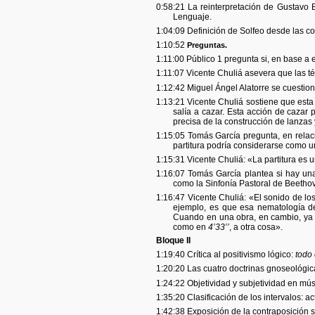
0:58:21 La reinterpretación de Gustavo
Lenguaje.
1:04:09 Definición de Solfeo desde las co
1:10:52
Preguntas.
1:11:00 Público 1 pregunta si, en base a e
1:11:07 Vicente Chuliá asevera que las t
1:12:42 Miguel Ángel Alatorre se cuestiona 
1:13:21 Vicente Chuliá sostiene que esta d
salía a cazar. Esta acción de cazar p
precisa de la construcción de lanzas 
1:15:05 Tomás García pregunta, en relac
partitura podría considerarse como u
1:15:31 Vicente Chuliá: «La partitura es 
1:16:07 Tomás García plantea si hay una
como la Sinfonía Pastoral de Beetho
1:16:47 Vicente Chuliá: «El sonido de lo
ejemplo, es que esa nematología de
Cuando en una obra, en cambio, ya l
como en
4’33’’
, a otra cosa».
Bloque II
1:19:40 Crítica al positivismo lógico:
todo
1:20:20 Las cuatro doctrinas gnoseológi
1:24:22 Objetividad y subjetividad en mús
1:35:20 Clasificación de los intervalos: ac
1:42:38 Exposición de la contraposición si