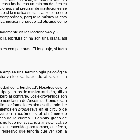
r cosa hecha con un mínimo de técnica
iones, y al precisar de instituciones se
ue si la música sustantiva se tiene que
ntemporánea, porque la música la está
a. La música no puede adjetivarse como
lladamente en las lecciones 4a y 5.
 la escritura china son una grafía, así
jes con palabras. El lenguaje, si fuera
 se emplea una terminología psicológica
liá ya lo está haciendo al sustituir la
edad de la tonalidad”. Nosotros esto lo
tipo y en los de música también, utiliza
pero al contrario. Los extrovertidos son
 nomenclatura de Ansermet. Como están
llo, conforme lo estaba escribiendo, he
imientos en
progressus
en el círculo de
 ver con la acción de subir el número de
nes de la cuerda. El amplio grado de
ismo [que no, sustancia aristotélica], se
e introvertido, para romper, en efecto,
 regresivo que tendría que ver con la