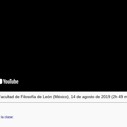
Facultad de Filosofía de León (México), 14 de agosto de 2019 (2h 49 m
la clase: