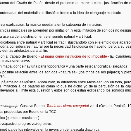
 Bueno del
Cratilo
de Platón desde el presente en marcha como justificación de e
ordenadas del materialismo filosófico frente a la idea de «lenguaje musical».
sta explicación, la música quedaría en la categoría de imitación.
écnicas musicales se aprenden por imitación, y esta imitación de sonidos no desig
acerca de la distinción entre el sonido natural y artificial.
icotomía entre natural y artificial es frágil, ilustrándolo con el ejemplo que apare
odría considerarse natural por la necesidad fisiológica de hacerlo, pero, a su vez, 
y demás artefactos para tal fin.
ión al trabajo de Bueno
«El mapa como institución de lo imposible»
(
El Catoblep
n mapa orientativo.
un mapa, donde hay una parte topográfica y una parte esteganográfica (
steganos
= 
 posible relación entre los sonidos «naturales» (los trinos de los pájaros) y p
ven.
s pájaros no es Música. Ahora bien, la diferencia entre Messiaen -no en todo, per
 imitación a los pájaros es como lo que he dicho yo de la percusión de la caja
levamos al límite esta cuestión y estos sonidos están eclipsando los sonidos mus
 es lenguaje
. Gustavo Bueno,
Teoría del cierre categorial
vol. 4 (Oviedo, Pentalfa 1
cas propuestas por Bueno en la TCC.
ica [ejemplos musicales].
tivo/pasivo, progresivo/regresivo.
métrica de los intervalos en la inversión de la escala diatónica.