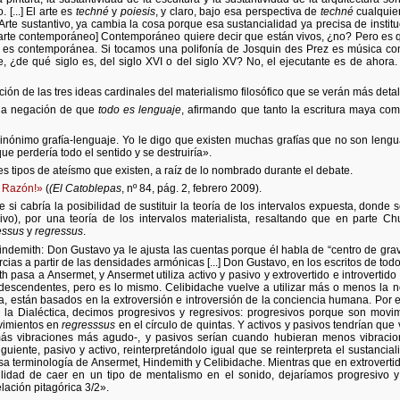
 [...] El arte es
techné
y
poiesis
, y claro, bajo esa perspectiva de
techné
cualquie
rte sustantivo, ya cambia la cosa porque esa sustancialidad ya precisa de instituc
al arte contemporáneo] Contemporáneo quiere decir que están vivos, ¿no? Pero es q
ca es contemporánea. Si tocamos una polifonía de Josquin des Prez es música co
te, ¿de qué siglo es, del siglo XVI o del siglo XV? No, el ejecutante es de ahor
ación de las tres ideas cardinales del materialismo filosófico que se verán más deta
 la negación de que
todo es lenguaje
, afirmando que tanto la escritura maya como
inónimo grafía-lenguaje. Yo le digo que existen muchas grafías que no son lengua
ue perdería todo el sentido y se destruiría».
s tipos de ateísmo que existen, a raíz de lo nombrado durante el debate.
a Razón!»
(
(El Catoblepas
, nº 84, pág. 2, febrero 2009).
si cabría la posibilidad de sustituir la teoría de los intervalos expuesta, donde
asivo), por una teoría de los intervalos materialista, resaltando que en parte Chu
essus
y
regressus
.
indemith: Don Gustavo ya le ajusta las cuentas porque él habla de “centro de grav
ias a partir de las densidades armónicas [...] Don Gustavo, en los escritos de todo 
h pasa a Ansermet, y Ansermet utiliza activo y pasivo y extrovertido e introvertido 
n descendentes, pero es lo mismo. Celibidache vuelve a utilizar más o menos la
, están basados en la extroversión e introversión de la conciencia humana. Por e
 de la Dialéctica, decimos progresivos y regresivos: progresivos porque son mov
ovimientos en
regresssus
en el círculo de quintas. Y activos y pasivos tendrían que
más vibraciones más agudo-, y pasivos serían cuando hubieran menos vibracio
iguiente, pasivo y activo, reinterpretándolo igual que se reinterpreta el sustancial
terminología de Ansermet, Hindemith y Celibidache. Mientras que en extrovertido 
ilidad de caer en un tipo de mentalismo en el sonido, dejaríamos progresivo y
elación pitagórica 3/2».