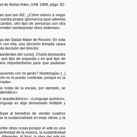
tad de Bellas Artes, UAB 1988, págs. 82-
ancias que son M2. ¿Cómo vamos a negar
e nuestra propia ignorancia (que además
cambio, otro tipo de personas con otra
rmiten reinterpretar otros sistemas».
uga del
Stabat Mater
de Rossini. En esta
an con ella; una decisión tomada «para
a decisión del director.
 asistentes del curso], Chuliá demuestra
n qué tipo de orquesta y en qué tipo de
 era importantísimo para que pudieran
aciendo con mi gesto? Noetología» [...]
acto no le puedo contestar, porque es la
y nada».
s notas de la escala, por ejemplo, se
atemático».
je arquitectónico», «Lenguaje químico»,
Lenguaje es algo demasiado múltiple y
base al beneficio de vender cuadros
r la sustancialidad en esas obras, y la
 entre otras cosas porque el arte es una
ntividad de la música, la sustantividad
diferentes. Al final, la idea del arte sin