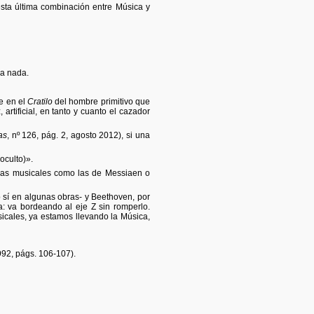
sta última combinación entre Música y
na nada.
ce en el
Cratilo
del hombre primitivo que
artificial, en tanto y cuanto el cazador
as
, nº 126, pág. 2, agosto 2012), si una
oculto)».
iezas musicales como las de Messiaen o
o sí en algunas obras- y Beethoven, por
: va bordeando al eje Z sin romperlo.
icales, ya estamos llevando la Música,
992, págs. 106-107).