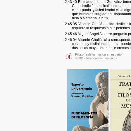
2:43:40 Emmanuel Iraem González formula
Cada tradición musical nacional tendr
cierto punto. ¿Usted tendrá visto al
que hubieran surgido en Hispanoamé
rusa o alemana, etc.?».
2:45:05 Vicente Chuliá decide dedicar 
requiere la respuesta a sus potentes
2:45:46 Miguel Ángel Alatorre pregunta p
2:46:04 Vicente Chuliá: «La corresponde
cosas muy distintas donde se puede
dos cosas muy diferentes, corremos e
Filosofía de la música en español
© 2019 filosofiadelamusica.es