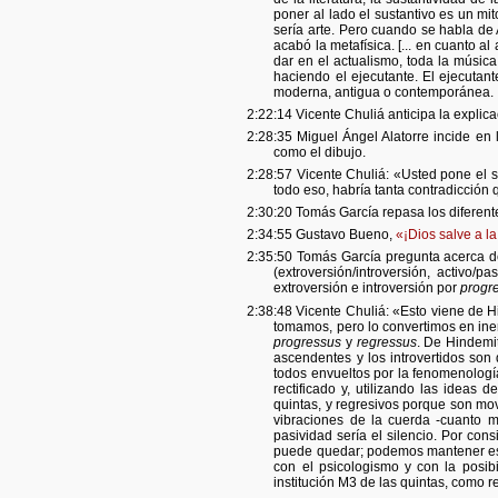
poner al lado el sustantivo es un mito.
sería arte. Pero cuando se habla de A
acabó la metafísica. [... en cuanto 
dar en el actualismo, toda la músi
haciendo el ejecutante. El ejecutan
moderna, antigua o contemporánea.
2:22:14 Vicente Chuliá anticipa la explic
2:28:35 Miguel Ángel Alatorre incide en
como el dibujo.
2:28:57 Vicente Chuliá: «Usted pone el s
todo eso, habría tanta contradicción q
2:30:20 Tomás García repasa los diferente
2:34:55 Gustavo Bueno,
«¡Dios salve a l
2:35:50 Tomás García pregunta acerca de 
(extroversión/introversión, activo/p
extroversión e introversión por
progr
2:38:48 Vicente Chuliá: «Esto viene de H
tomamos, pero lo convertimos en inerc
progressus
y
regressus
. De Hindemit
ascendentes y los introvertidos so
todos envueltos por la fenomenología
rectificado y, utilizando las ideas
quintas, y regresivos porque son m
vibraciones de la cuerda -cuanto 
pasividad sería el silencio. Por cons
puede quedar; podemos mantener esa 
con el psicologismo y con la posib
institución M3 de las quintas, como r