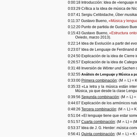
0:00:18 Introducción: Idea de «lenguaje 
0:03:29 Crítica a la idea de música de Ni
0:07:41 Sergiu Celibidache,
Über musikal
0:11:37 Gustavo Bueno,
«Música y lengu
0:12:20 Punto de partida de Gustavo Bue
0:15:43 Gustavo Bueno,
«Estructura onto
Oviedo, marzo 2013).
0:22:14 Idea de Evolución a partir del
evo
0:23:07 Idea de Lenguaje de Ferdinand d
0:24:50 Explicación de la idea de Cierre 
0:26:57 Explicación de la idea de Categor
0:31:48 Inversión de
Wörter und Sachen
d
0:32:55
Análisis de Lenguaje y Música a par
0:33:00
Primera combinación
: (M ∩ L) = 
0:35:33 «La letra y la música están int
Música, ya que desde la clase Lengu
0:39:56
Segunda combinación
: (M ∩ L) 
0:44:07 Explicación de los armónicos natu
0:48:26
Tercera combinación
: (M ∩ L) = 
0:51:04 «El lenguaje tiene que estar some
0:51:57
Cuarta combinación
: (M ∩ L) = (
0:53:37 Idea de J. G. Herder:
música como
0:56:41
Quinta combinación
: (M ∩ L) = K 