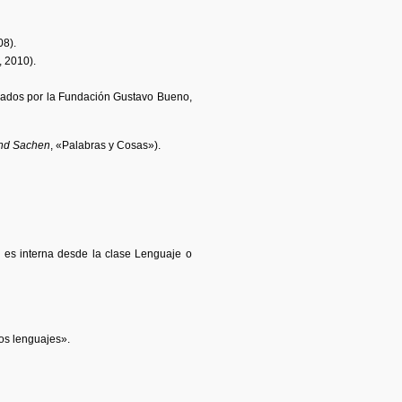
08).
 2010).
izados por la Fundación Gustavo Bueno,
und Sachen
, «Palabras y Cosas»).
o es interna desde la clase Lenguaje o
tos lenguajes».