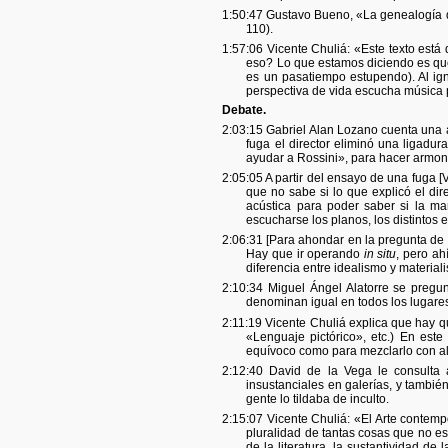
1:50:47 Gustavo Bueno,
«La genealogía 
110).
1:57:06 Vicente Chuliá: «Este texto est
eso? Lo que estamos diciendo es que,
es un pasatiempo estupendo). Al ign
perspectiva de vida escucha música p
Debate.
2:03:15 Gabriel Alan Lozano cuenta una 
fuga el director eliminó una ligadu
ayudar a Rossini», para hacer armonía
2:05:05 A partir del ensayo de una fuga [
que no sabe si lo que explicó el dir
acústica para poder saber si la ma
escucharse los planos, los distintos 
2:06:31 [Para ahondar en la pregunta de 
Hay que ir operando
in situ
, pero ah
diferencia entre idealismo y material
2:10:34 Miguel Ángel Alatorre se pregu
denominan igual en todos los lugare
2:11:19 Vicente Chuliá explica que hay q
«Lenguaje pictórico», etc.) En est
equívoco como para mezclarlo con al
2:12:40 David de la Vega le consulta
insustanciales en galerías, y tambié
gente lo tildaba de inculto.
2:15:07 Vicente Chuliá: «El Arte contempo
pluralidad de tantas cosas que no es
de la literatura, la sustantividad de 