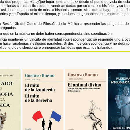
 dos preguntas: «1. ¿Qué lugar tendría el jazz desde el punto de vista de esta d
ía ciertas características que le vendrían dadas por su contexto histórico y su tip
go así desde una escuela de música hispánica común -si es que la hay, que debería
rica y en España al mismo tiempo, y que fuesen agrupables en el modo que po
la Sesión 3b del Curso de Filosofía de la Música a responder las preguntas 
 preguntas.
or qué en la música no debe haber correspondencia, sino coordinación.
ncia mantiene un vínculo de identidad (correspondencia: se responde uno a otr
n hacer analogías y estudios paralelos. Si decimos correspondencia y no decimo
l peligro de distorsionar o ennegrecer las ideas que estamos tratando».