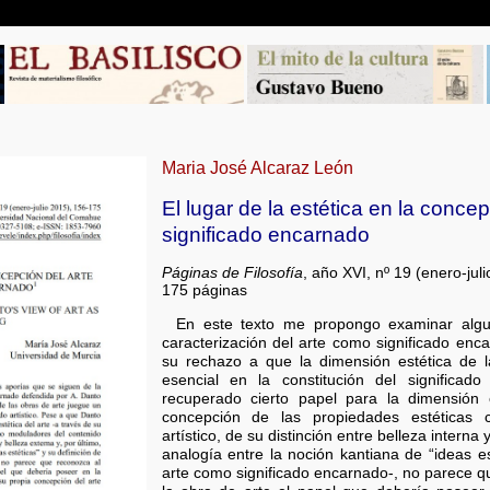
Maria José Alcaraz León
El lugar de la estética en la conce
significado encarnado
Páginas de Filosofía
, año XVI, nº 19 (enero-ju
175 páginas
En este texto me propongo examinar algu
caracterización del arte como significado enc
su rechazo a que la dimensión estética de 
esencial en la constitución del significad
recuperado cierto papel para la dimensión 
concepción de las propiedades estéticas
artístico, de su distinción entre belleza interna 
analogía entre la noción kantiana de “ideas es
arte como significado encarnado-, no parece qu