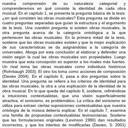
nuestra comprensión de su naturaleza categorial y
comprenderemos en qué consiste la identidad de cada obra
musical. En el capítulo 1, se presenta la pregunta básica de la tesis:
¿en qué consisten las obras musicales? Esta pregunta se divide en
cuatro preguntas separadas que guían la estructura y el argumento
de la tesis. Una cuestión pregunta si existen obras musicales, la
otra pregunta acerca de la categoría ontológica a la que
pertenecen las obras musicales. En la primera mitad de la tesis,
sostiene que las obras musicales existen y que la mejor explicación
de sus características se da asignándolas a la categoría de
universales. Aboga por esta conclusión al elaborar y defender una
visión según la cual las obras musicales son propiedades. Luego
muestra que esta concepción es superior a los rivales más fuertes.
Un rival toma las obras musicales como individuos históricos
(Rohrbaugh 2003). El otro los toma como acciones de composición
(Davies 2004). En el capítulo 6, pasa a dos preguntas sobre la
identidad. Una pregunta se refiere a los criterios de identidad para
las obras musicales, la otra a una explicación de la identidad de la
obra musical. En lo que queda del capítulo 6, sostiene, refiriéndose
a intuiciones contextualistas, que una visión superficialmente
atractiva, el sonicismo, es problemático. La crítica del sonicismo se
utiliza para extraer ciertas suposiciones contextualistas que nuestra
ontología de la música debería explicar. En el capítulo 7, examina
una familia de propuestas contextualistas levinsonianas. Sostiene
que las formulaciones originales (Levinson 1980) dan resultados
incorrectos, y que los intentos de modificarlas (Davies, S: 2001)