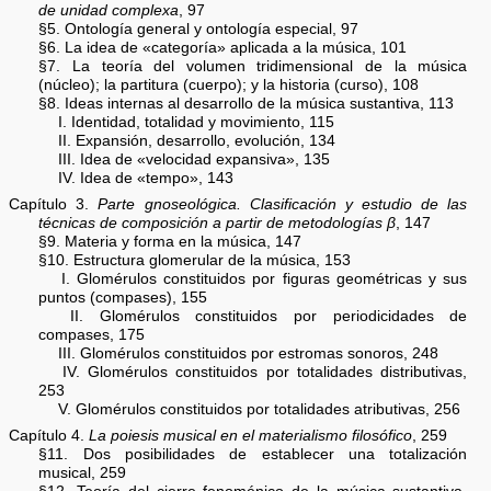
de unidad complexa
, 97
§5. Ontología general y ontología especial, 97
§6. La idea de «categoría» aplicada a la música, 101
§7. La teoría del volumen tridimensional de la música
(núcleo); la partitura (cuerpo); y la historia (curso), 108
§8. Ideas internas al desarrollo de la música sustantiva, 113
I. Identidad, totalidad y movimiento, 115
II. Expansión, desarrollo, evolución, 134
III. Idea de «velocidad expansiva», 135
IV. Idea de «tempo», 143
Capítulo 3.
Parte gnoseológica. Clasificación y estudio de las
técnicas de composición a partir de metodologías β
, 147
§9. Materia y forma en la música, 147
§10. Estructura glomerular de la música, 153
I. Glomérulos constituidos por figuras geométricas y sus
puntos (compases), 155
II. Glomérulos constituidos por periodicidades de
compases, 175
III. Glomérulos constituidos por estromas sonoros, 248
IV. Glomérulos constituidos por totalidades distributivas,
253
V. Glomérulos constituidos por totalidades atributivas, 256
Capítulo 4.
La poiesis musical en el materialismo filosófico
, 259
§11. Dos posibilidades de establecer una totalización
musical, 259