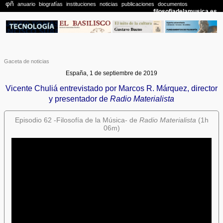
Gaceta de noticias
España, 1 de septiembre de 2019
Vicente Chuliá entrevistado por Marcos R. Márquez, director
y presentador de
Radio Materialista
Episodio 62 -Filosofía de la Música- de
Radio Materialista
(1h
06m)