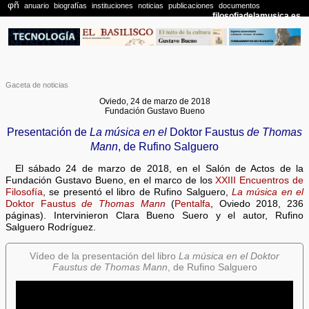
Gaceta de noticias
Oviedo, 24 de marzo de 2018
Fundación Gustavo Bueno
Presentación de
La música en el
Doktor Faustus
de Thomas
Mann
, de Rufino Salguero
El sábado 24 de marzo de 2018, en el Salón de Actos de la
Fundación Gustavo Bueno, en el marco de los
XXIII Encuentros de
Filosofía
, se presentó el libro de Rufino Salguero,
La música en el
Doktor Faustus
de Thomas Mann
(
Pentalfa
, Oviedo 2018, 236
páginas). Intervinieron Clara Bueno Suero y el autor, Rufino
Salguero Rodríguez.
Vídeo de la presentación del libro
La música en el Doktor
Faustus de Thomas Mann
, de Rufino Salguero