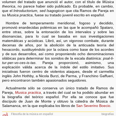
volumen del tratado que anunció el autor, con el título de
Música
theorica
, no parece haber sido publicado. Es probable, en cambio,
que el
Introductorium, sed Isagogicon
que cita Ramos de Pareja en
su
Musica practica
, fuese su tratado juvenil escrito en español.
Hombre de temperamento meridional, fogoso y decidido,
promovió enardecidas polémicas en las que le acompañó Spataro,
entre otras, sobre la entonación de los intervalos y sobre las
disonancias, para lo cual se basaba en sus investigaciones
matemáticas y acústicas. Libró, así, un vigoroso combate, durante
decenas de años, por la abolición de la anticuada teoría del
hexacordo, sustituyéndolo por la octava como base de los acordes
y de sus desarrollos, así como proponiendo ocho denominaciones
silábicas para determinar los sonidos de la escala diatónica:
psal-li-
tur-per-vo-ces-is-tas
. Pareja proporcionó, asimismo, una
explicación válida acerca de la índole del estilo imitativo. Sus
iniciativas fueron centro de violentos ataques, desde el carmelita
inglés John Hothby, a Nicola Burzi, de Parma, y Franchino Gaffueri,
pero encontraron también apasionados seguidores.
Actualmente sólo se conserva un único tratado de Ramos de
Pareja,
Musica practica
, a través del cual se ha podido abundar en
la biografía del teórico español. Por ella se conoce que fue
discípulo de Juan de Monte y obtuvo la cátedra de Música de
Salamanca, en la que explicaba los libros de
San Severino Boecio
.
Filosofía de la música en español
biografías