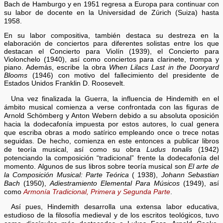
Bach de Hamburgo y en 1951 regresa a Europa para continuar con
su labor de docente en la Universidad de Zúrich (Suiza) hasta
1958.
En su labor compositiva, también destaca su destreza en la
elaboración de conciertos para diferentes solistas entre los que
destacan el Concierto para Violín (1939), el Concierto para
Violonchelo (1940), así como conciertos para clarinete, trompa y
piano. Además, escribe la obra
When Lilacs Last in the Dooryard
Blooms
(1946) con motivo del fallecimiento del presidente de
Estados Unidos Franklin D. Roosevelt.
Una vez finalizada la Guerra, la influencia de Hindemith en el
ámbito musical comienza a verse confrontada con las figuras de
Arnold Schömberg y Anton Webern debido a su absoluta oposición
hacia la dodecafonía impuesta por estos autores, lo cual genera
que escriba obras a modo satírico empleando once o trece notas
seguidas. De hecho, comienza en este entonces a publicar libros
de teoría musical, así como su obra
Ludus tonalis
(1942)
potenciando la composición “tradicional” frente la dodecafonía del
momento. Algunos de sus libros sobre teoría musical son
El arte de
la Composición Musical: Parte Teórica
( 1938),
Johann Sebastian
Bach
(1950),
Adiestramiento Elemental Para Músicos
(1949), así
como
Armonía Tradicional, Primera y Segunda Parte
.
Así pues, Hindemith desarrolla una extensa labor educativa,
estudioso de la filosofía medieval y de los escritos teológicos, tuvo