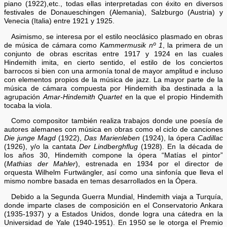
piano (1922),etc., todas ellas interpretadas con éxito en diversos
festivales de Donaueschingen (Alemania), Salzburgo (Austria) y
Venecia (Italia) entre 1921 y 1925.
Asimismo, se interesa por el estilo neoclásico plasmado en obras
de música de cámara como
Kammermusik nº 1
, la primera de un
conjunto de obras escritas entre 1917 y 1924 en las cuales
Hindemith imita, en cierto sentido, el estilo de los conciertos
barrocos si bien con una armonía tonal de mayor amplitud e incluso
con elementos propios de la música de jazz. La mayor parte de la
música de cámara compuesta por Hindemith iba destinada a la
agrupación
Amar-Hindemith Quartet
en la que el propio Hindemith
tocaba la viola.
Como compositor también realiza trabajos donde une poesía de
autores alemanes con música en obras como el ciclo de canciones
Die junge Magd
(1922),
Das Marienleben
(1924), la ópera
Cadillac
(1926), y/o la cantata
Der Lindberghflug
(1928). En la década de
los años 30, Hindemith compone la ópera “Matías el pintor”
(
Mathias der Mahler
), estrenada en 1934 por el director de
orquesta Wilhelm Furtwängler, así como una sinfonía que lleva el
mismo nombre basada en temas desarrollados en la Ópera.
Debido a la Segunda Guerra Mundial, Hindemith viaja a Turquía,
donde imparte clases de composición en el Conservatorio Ankara
(1935-1937) y a Estados Unidos, donde logra una cátedra en la
Universidad de Yale (1940-1951). En 1950 se le otorga el Premio