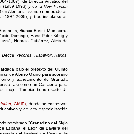
84-1987), de Director Artístico del
di (1989-1993) y de la
New Finnish
0) en Alemania, siendo nombrado en
 (1997-2005), y, tras instalarse en
 Berganza, Bianca Berini, Montserrat
Plácido Domingo, Hans-Peter König y
ussé, Horacio Gutiérrez, Alicia de
,
Decca Records
,
Hispavox
,
Naxos
,
argada bajo el pretexto del Quinto
oemas de Alonso Gamo para soprano
miento y Saneamiento de Granada
uesta, así como un Concierto para
su mujer. También tiene escrito Un
dation
, GMIF)
, donde se conservan
ucativos y de alta especialización
endo nombrado “Granadino del Siglo
de España, el León de Baviera del
Orquesta del Festival de Pascua de