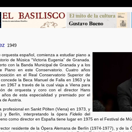
ez
1949
de orquesta español, comienza a estudiar piano a
atorio de Música “Victoria Eugenia” de Granada.
ierto con la Banda Municipal de Granada y a los
de Piano en este Conservatorio. Cuatro años
posición en el Real Conservatorio Superior de
 concede la Beca Manuel de Falla en 1963 y la
en 1967 a través de la cual viaja a Viena para
ción de orquesta y coro con el director Hans
años de esta especialidad y premiado por el
a de Austria.
 profesional en Sankt Pölten (Viena) en 1973, y
) y Berlín, interpretando la ópera
Fidelio
del
reno como director en España tiene lugar en 1975 en el Festival de M
Director residente de la Ópera Alemana de Berlín (1974-1977), y de la 