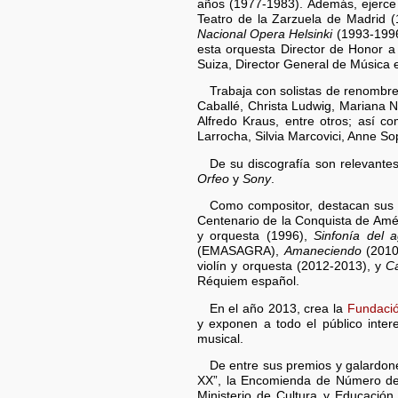
años (1977-1983). Además, ejerce d
Teatro de la Zarzuela de Madrid (
Nacional Opera Helsinki
(1993-1996
esta orquesta Director de Honor a 
Suiza, Director General de Música 
Trabaja con solistas de renombre 
Caballé, Christa Ludwig, Mariana N
Alfredo Kraus, entre otros; así c
Larrocha, Silvia Marcovici, Anne So
De su discografía son relevante
Orfeo
y
Sony
.
Como compositor, destacan sus
Centenario de la Conquista de Am
y orquesta (1996),
Sinfonía del 
(EMASAGRA),
Amaneciendo
(2010
violín y orquesta (2012-2013), y
C
Réquiem español.
En el año 2013, crea la
Fundació
y exponen a todo el público inter
musical.
De entre sus premios y galardon
XX”, la Encomienda de Número de 
Ministerio de Cultura y Educación