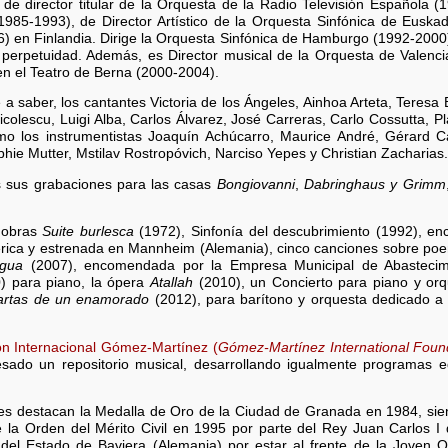
e director titular de la Orquesta de la Radio Televisión Española (19
1985-1993), de Director Artístico de la Orquesta Sinfónica de Euska
) en Finlandia. Dirige la Orquesta Sinfónica de Hamburgo (1992-200
perpetuidad. Además, es Director musical de la Orquesta de Valencia
en el Teatro de Berna (2000-2004).
a saber, los cantantes Victoria de los Ángeles, Ainhoa Arteta, Teresa
icolescu, Luigi Alba, Carlos Álvarez, José Carreras, Carlo Cossutta, 
omo los instrumentistas Joaquín Achúcarro, Maurice André, Gérard Ca
phie Mutter, Mstilav Rostropóvich, Narciso Yepes y Christian Zacharias.
s sus grabaciones para las casas
Bongiovanni
,
Dabringhaus y Grimm
 obras
Suite burlesca
(1972), Sinfonía del descubrimiento (1992), enc
érica y estrenada en Mannheim (Alemania), cinco canciones sobre p
agua
(2007), encomendada por la Empresa Municipal de Abasteci
) para piano, la ópera
Atallah
(2010), un Concierto para piano y orq
artas de un enamorado
(2012), para barítono y orquesta dedicado a 
n Internacional Gómez-Martínez (
Gómez-Martínez International Foun
esado un repositorio musical, desarrollando igualmente programas ed
es destacan la Medalla de Oro de la Ciudad de Granada en 1984, si
la Orden del Mérito Civil en 1995 por parte del Rey Juan Carlos I 
 del Estado de Baviera (Alemania) por estar al frente de la Joven 