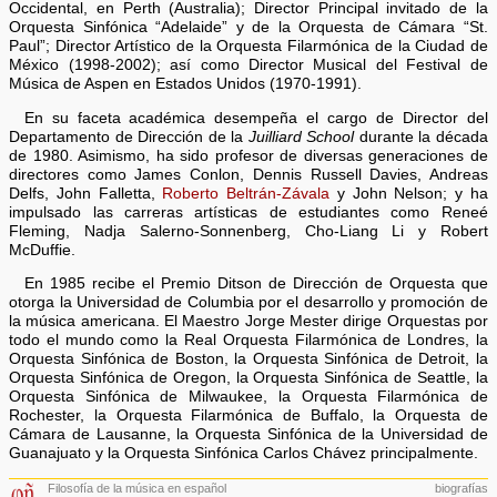
Occidental, en Perth (Australia); Director Principal invitado de la
Orquesta Sinfónica “Adelaide” y de la Orquesta de Cámara “St.
Paul”; Director Artístico de la Orquesta Filarmónica de la Ciudad de
México (1998-2002); así como Director Musical del Festival de
Música de Aspen en Estados Unidos (1970-1991).
En su faceta académica desempeña el cargo de Director del
Departamento de Dirección de la
Juilliard School
durante la década
de 1980. Asimismo, ha sido profesor de diversas generaciones de
directores como James Conlon, Dennis Russell Davies, Andreas
Delfs, John Falletta,
Roberto Beltrán-Závala
y John Nelson; y ha
impulsado las carreras artísticas de estudiantes como Reneé
Fleming, Nadja Salerno-Sonnenberg, Cho-Liang Li y Robert
McDuffie.
En 1985 recibe el Premio Ditson de Dirección de Orquesta que
otorga la Universidad de Columbia por el desarrollo y promoción de
la música americana. El Maestro Jorge Mester dirige Orquestas por
todo el mundo como la Real Orquesta Filarmónica de Londres, la
Orquesta Sinfónica de Boston, la Orquesta Sinfónica de Detroit, la
Orquesta Sinfónica de Oregon, la Orquesta Sinfónica de Seattle, la
Orquesta Sinfónica de Milwaukee, la Orquesta Filarmónica de
Rochester, la Orquesta Filarmónica de Buffalo, la Orquesta de
Cámara de Lausanne, la Orquesta Sinfónica de la Universidad de
Guanajuato y la Orquesta Sinfónica Carlos Chávez principalmente.
Filosofía de la música en español
biografías