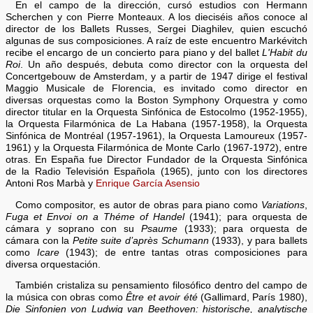
En el campo de la dirección, cursó estudios con Hermann
Scherchen y con Pierre Monteaux. A los dieciséis años conoce al
director de los Ballets Russes, Sergei Diaghilev, quien escuchó
algunas de sus composiciones. A raíz de este encuentro Markévitch
recibe el encargo de un concierto para piano y del ballet
L'Habit du
Roi
. Un año después, debuta como director con la orquesta del
Concertgebouw de Amsterdam, y a partir de 1947 dirige el festival
Maggio Musicale de Florencia, es invitado como director en
diversas orquestas como la Boston Symphony Orquestra y como
director titular en la Orquesta Sinfónica de Estocolmo (1952-1955),
la Orquesta Filarmónica de La Habana (1957-1958), la Orquesta
Sinfónica de Montréal (1957-1961), la Orquesta Lamoureux (1957-
1961) y la Orquesta Filarmónica de Monte Carlo (1967-1972), entre
otras. En España fue Director Fundador de la Orquesta Sinfónica
de la Radio Televisión Española (1965), junto con los directores
Antoni Ros Marbà y
Enrique García Asensio
Como compositor, es autor de obras para piano como
Variations
,
Fuga et Envoi on a Théme of Handel
(1941); para orquesta de
cámara y soprano con su
Psaume
(1933); para orquesta de
cámara con la
Petite suite d’après Schumann
(1933), y para ballets
como
Icare
(1943); de entre tantas otras composiciones para
diversa orquestación.
También cristaliza su pensamiento filosófico dentro del campo de
la música con obras como
Être et avoir été
(Gallimard, París 1980),
Die Sinfonien von Ludwig van Beethoven: historische, analytische